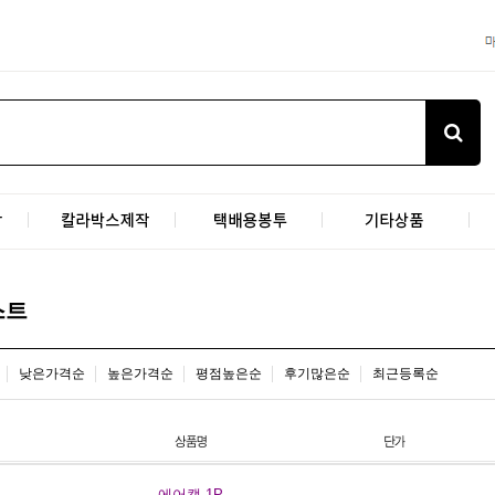
스트
낮은가격순
높은가격순
평점높은순
후기많은순
최근등록순
에어캡 1P