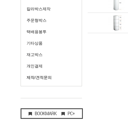
칼라박스제작
주문형박스
택배용봉투
기타상품
재고박스
개인결제
제작/견적문의